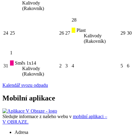
Kalivody
(Rakovník)
28
Plast
24
25
26
27
29
30
Kalivody
(Rakovník)
1
Směs 1x14
31
2
3
4
5
6
Kalivody
(Rakovník)
Kalendář svozu odpadu
Mobilní aplikace
Sledujte informace z našeho webu v
mobilní aplikaci –
V OBRAZE.
Adresa