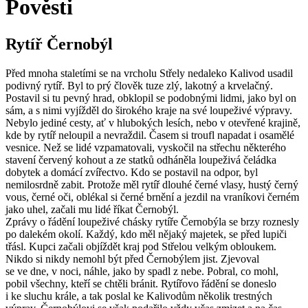
Pověsti
Rytíř Černobýl
Před mnoha staletími se na vrcholu Střely nedaleko Kalivod usadil
podivný rytíř. Byl to prý člověk tuze zlý, lakotný a krvelačný.
Postavil si tu pevný hrad, obklopil se podobnými lidmi, jako byl on
sám, a s nimi vyjížděl do širokého kraje na své loupeživé výpravy.
Nebylo jediné cesty, ať v hlubokých lesích, nebo v otevřené krajině,
kde by rytíř neloupil a nevraždil. Časem si troufl napadat i osamělé
vesnice. Než se lidé vzpamatovali, vyskočil na střechu některého
stavení červený kohout a ze statků odháněla loupeživá čeládka
dobytek a domácí zvířectvo. Kdo se postavil na odpor, byl
nemilosrdně zabit. Protože měl rytíř dlouhé černé vlasy, hustý černý
vous, černé oči, oblékal si černé brnění a jezdil na vraníkovi černém
jako uhel, začali mu lidé říkat Černobýl.
Zprávy o řádění loupeživé chásky rytíře Černobýla se brzy roznesly
po dalekém okolí. Každý, kdo měl nějaký majetek, se před lupiči
třásl. Kupci začali objíždět kraj pod Střelou velkým obloukem.
Nikdo si nikdy nemohl být před Černobýlem jist. Zjevoval
se ve dne, v noci, náhle, jako by spadl z nebe. Pobral, co mohl,
pobil všechny, kteří se chtěli bránit. Rytířovo řádění se doneslo
i ke sluchu krále, a tak poslal ke Kalivodům několik trestných