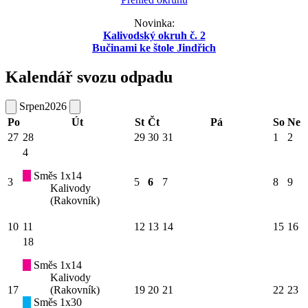
Novinka:
Kalivodský okruh č. 2
Bučinami ke štole Jindřich
Kalendář svozu odpadu
Srpen
2026
Po
Út
St
Čt
Pá
So
Ne
27
28
29
30
31
1
2
4
Směs 1x14
3
5
6
7
8
9
Kalivody
(Rakovník)
10
11
12
13
14
15
16
18
Směs 1x14
Kalivody
17
(Rakovník)
19
20
21
22
23
Směs 1x30