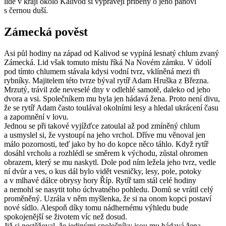
lidé v kraji okolo Kalivod si vyprávějí příběhy o jeho pánovi
s černou duší.
Zámecká pověst
Asi půl hodiny na západ od Kalivod se vypíná lesnatý chlum zvaný
Zámecká. Lid však tomuto místu říká Na Novém zámku. V údolí
pod tímto chlumem stávala kdysi vodní tvrz, vklíněná mezi tři
rybníky. Majitelem této tvrze býval rytíř Adam Hruška z Března.
Mrzutý, trávil zde neveselé dny v odlehlé samotě, daleko od jeho
dvora a vsi. Společníkem mu byla jen hádavá žena. Proto není divu,
že se rytíř Adam často toulával okolními lesy a hledal ukrácení času
a zapomnění v lovu.
Jednou se při takové vyjížďce zatoulal až pod zmíněný chlum
a usmyslel si, že vystoupí na jeho vrchol. Dříve mu věnoval jen
málo pozornosti, teď jako by ho do kopce něco táhlo. Když rytíř
dosáhl vrcholu a rozhlédl se směrem k východu, zůstal ohromen
obrazem, který se mu naskytl. Dole pod ním ležela jeho tvrz, vedle
ní dvůr a ves, o kus dál bylo vidět vesničky, lesy, pole, potoky
a v mlhavé dálce obrysy hory Říp. Rytíř tam stál celé hodiny
a nemohl se nasytit toho úchvatného pohledu. Domů se vrátil celý
proměněný. Uzrála v něm myšlenka, že si na onom kopci postaví
nové sídlo. Alespoň díky tomu nádhernému výhledu bude
spokojenější se životem víc než dosud.
Již si nestěžoval, že jedinými společníky jsou mu hádavá žena