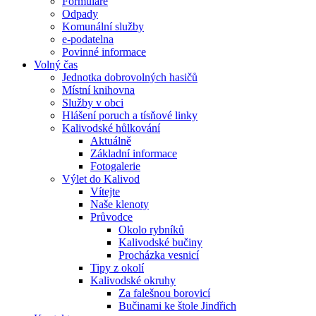
Formuláře
Odpady
Komunální služby
e-podatelna
Povinné informace
Volný čas
Jednotka dobrovolných hasičů
Místní knihovna
Služby v obci
Hlášení poruch a tísňové linky
Kalivodské hůlkování
Aktuálně
Základní informace
Fotogalerie
Výlet do Kalivod
Vítejte
Naše klenoty
Průvodce
Okolo rybníků
Kalivodské bučiny
Procházka vesnicí
Tipy z okolí
Kalivodské okruhy
Za falešnou borovicí
Bučinami ke štole Jindřich