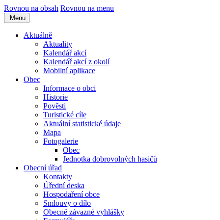
Rovnou na obsah
Rovnou na menu
Menu
Aktuálně
Aktuality
Kalendář akcí
Kalendář akcí z okolí
Mobilní aplikace
Obec
Informace o obci
Historie
Pověsti
Turistické cíle
Aktuální statistické údaje
Mapa
Fotogalerie
Obec
Jednotka dobrovolných hasičů
Obecní úřad
Kontakty
Úřední deska
Hospodaření obce
Smlouvy o dílo
Obecně závazné vyhlášky