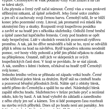
výprav. Černobýlovi se však podařilo vždy včas zmizet a na čas
se kdesi ukrýt.
Léta plynula a černý rytíř začal stárnout. Černý vlas a vous prokvetl
stříbrnými nitkami, až úplně zešedivěl. Jeho černé srdce změklo
a jen oči si zachovaly svoji černou barvu. Černobýl tušil, že se blíží
konec jeho pozemské cesty. Litoval, jak promarnil svá mladá léta
ukrutnými činy a skutky. Rozpustil svoji loupeživou posádku
a zavřel se na hradě jen s několika služebníky. Odložil černé brnění
a úplně zanechal lupičského řemesla. Cesty pod hradem se opět
staly bezpečnými. Lidé v okolních vesnicích pozorovali rytířovu
proměnu. A tak, jak ho dříve nenáviděli a báli se ho, nyní se odvážili
přijít k němu na hrad na návštěvu. Rytíř kupodivu nikomu neodmítl
pomoc, své hosty vždy pohostil a ještě jim přidal nějakou tu zlatku
na přilepšenou. Ostatně, měl jich ve sklepeních ze svých
loupežnických časů dost. V kraji se povídalo, že se stal zázrak.
A tak, usmířen s lidmi i bohem, očekával na hradě rytíř Černobýl
svůj konec.
Jednoho letního večera se přihnala od západu velká bouře. Černé
nebe křižoval jeden blesk za druhým. Rytíř stál na cimbuří hradu
a pozoroval běsnění přírodních živlů. Náhle sjel z oblohy blesk,
udeřil přímo do Černobýla a spálil ho na uhel. Následující blesk
zapálil střechu hradu. Služebnictvo v hrůze prchalo pryč a nezůstal
nikdo, kdo by hasil. A tak hrad vyhořel do základů a zanedlouho
z něho zbyly jen suť a kámen. Ten si lidé postupem času rozebrali
na stavbu svých příbytků. Dnes už po hradu není ani památky. Jen