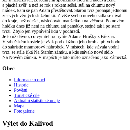
a plachá zvěř, a než se rok s rokem sešel, stál na chlumu nový
hrádek, kam se pan Adam přestěhoval. Starou tvrz pronajal jednomu
ze svých věrných služebníků. Z věže svého nového sídla se díval
do kraje, než odešel, následován manželkou na věčnost. Po novém
hrádku dnes již není na chlumu ani památky, stejně tak i po staré
tvrzi. Zbylo jen vyprávění lidu v podhradí.
Je to už dávno, co vymřel rod rytíře Adama Hrušky z Března.
V srbečském kostele je však pod dlažbou jeho hrob a při vchodu
do sakristie mramorový náhrobek. V místech, kde stávala vodní
tvrz, se stále říká Na Starém zámku, a kde stávalo nové sídlo
Na Novém zámku. V mapách je toto místo označeno jako Zámecká.
Obec
Informace o obci
Historie
Pověsti
Turistické cíle
Aktuální statistické údaje
Mapa
Fotogalerie
Výlet do Kalivod