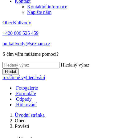
Kontakt
Kontaktní informace
Napište nám
Obec
Kalivody
+420 606 525 459
ou.kalivody@seznam.cz
S čím vám můžeme pomoci?
Hledaný výraz
Hledat
rozšířené vyhledávání
Fotogalerie
Formuláře
Odpady
Hůlkování
Úvodní stránka
Obec
Pověsti