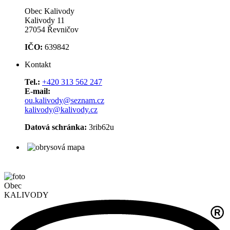
Obec Kalivody
Kalivody 11
27054 Řevničov
IČO:
639842
Kontakt
Tel.:
+420 313 562 247
E-mail:
ou.kalivody@seznam.cz
kalivody@kalivody.cz
Datová schránka:
3rib62u
Obec
KALIVODY