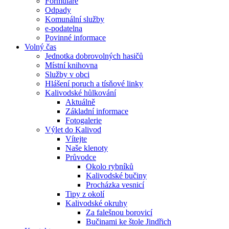
Formuláře
Odpady
Komunální služby
e-podatelna
Povinné informace
Volný čas
Jednotka dobrovolných hasičů
Místní knihovna
Služby v obci
Hlášení poruch a tísňové linky
Kalivodské hůlkování
Aktuálně
Základní informace
Fotogalerie
Výlet do Kalivod
Vítejte
Naše klenoty
Průvodce
Okolo rybníků
Kalivodské bučiny
Procházka vesnicí
Tipy z okolí
Kalivodské okruhy
Za falešnou borovicí
Bučinami ke štole Jindřich