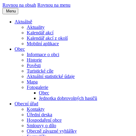
Rovnou na obsah
Rovnou na menu
Menu
Aktuálně
Aktuality
Kalendář akcí
Kalendář akcí z okolí
Mobilní aplikace
Obec
Informace o obci
Historie
Pověsti
Turistické cíle
Aktuální statistické údaje
Mapa
Fotogalerie
Obec
Jednotka dobrovolných hasičů
Obecní úřad
Kontakty
Úřední deska
Hospodaření obce
Smlouvy o dílo
Obecně závazné vyhlášky