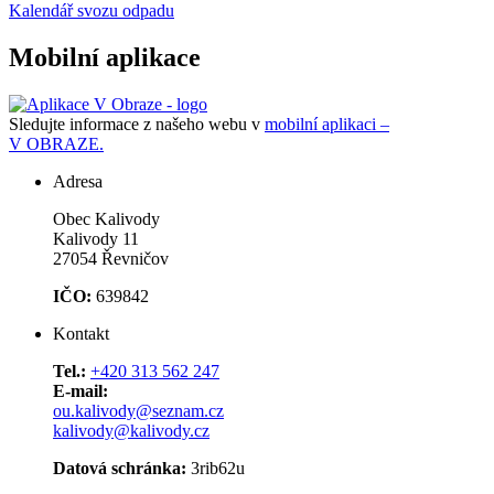
Kalendář svozu odpadu
Mobilní aplikace
Sledujte informace z našeho webu v
mobilní aplikaci –
V OBRAZE.
Adresa
Obec Kalivody
Kalivody 11
27054 Řevničov
IČO:
639842
Kontakt
Tel.:
+420 313 562 247
E-mail:
ou.kalivody@seznam.cz
kalivody@kalivody.cz
Datová schránka:
3rib62u